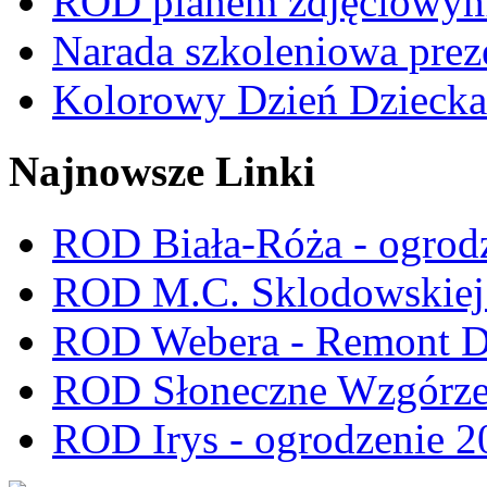
ROD planem zdjęciowym t
Narada szkoleniowa prez
Kolorowy Dzień Dziecka
Najnowsze Linki
ROD Biała-Róża - ogrod
ROD M.C. Sklodowskiej -
ROD Webera - Remont 
ROD Słoneczne Wzgórze -
ROD Irys - ogrodzenie 2