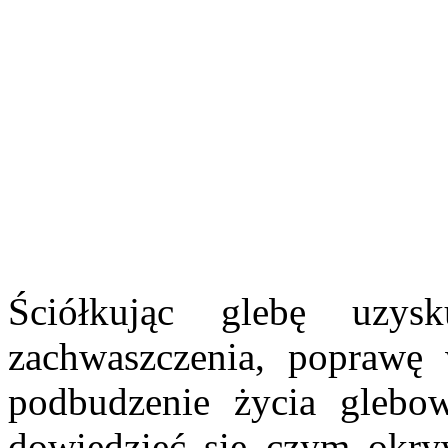
Ściółkując glebę uzysk
zachwaszczenia, poprawę 
podbudzenie życia glebo
dowiedzieć się czym okryw