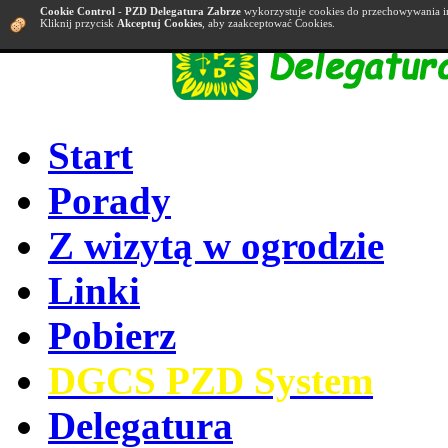
Cookie Control
-
PZD Delegatura Zabrze
wykorzystuje cookies do przechowywania i
Kliknij przycisk
Akceptuj Cookies
, aby zaakceptować Cookies.
Start
Porady
Z wizytą w ogrodzie
Linki
Pobierz
DGCS PZD System
Delegatura