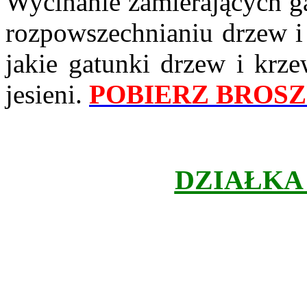
Wycinanie zamierających gał
rozpowszechnianiu drzew i
jakie gatunki drzew i krze
jesieni.
POBIERZ BROS
DZIAŁKA