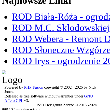
Najnowsze Linki
ROD Biała-Róża - ogrod
ROD M.C. Sklodowskiej -
ROD Webera - Remont 
ROD Słoneczne Wzgórze -
ROD Irys - ogrodzenie 2
Powered by
PHP-Fusion
copyright © 2002 - 2026 by Nick
Jones.
Released as free software without warranties under
GNU
Affero GPL
v3.
PZD Delegatura Zabrze © 2015 -2024
998,102 unikalne wizyty