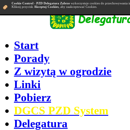
Cookie Control
-
PZD Delegatura Zabrze
wykorzystuje cookies do przechowywania i
Kliknij przycisk
Akceptuj Cookies
, aby zaakceptować Cookies.
Start
Porady
Z wizytą w ogrodzie
Linki
Pobierz
DGCS PZD System
Delegatura