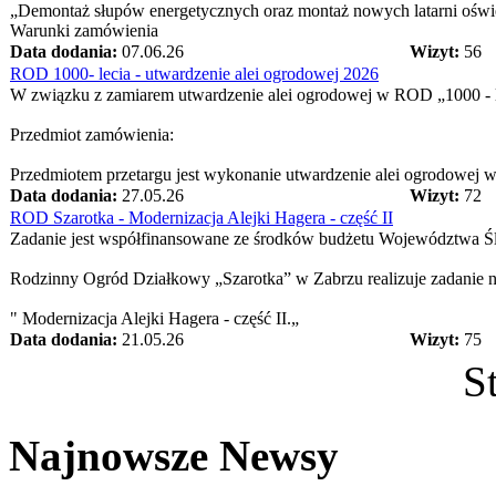
„Demontaż słupów energetycznych oraz montaż nowych latarni oświe
Warunki zamówienia
Data dodania:
07.06.26
Wizyt:
56
ROD 1000- lecia - utwardzenie alei ogrodowej 2026
W związku z zamiarem utwardzenie alei ogrodowej w ROD „1000 - lec
Przedmiot zamówienia:
Przedmiotem przetargu jest wykonanie utwardzenie alei ogrodowej w
Data dodania:
27.05.26
Wizyt:
72
ROD Szarotka - Modernizacja Alejki Hagera - część II
Zadanie jest współfinansowane ze środków budżetu Województwa Ś
Rodzinny Ogród Działkowy „Szarotka” w Zabrzu realizuje zadanie 
" Modernizacja Alejki Hagera - część II.„
Data dodania:
21.05.26
Wizyt:
75
S
Najnowsze Newsy