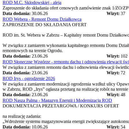
ROD M.C. Sklodowskiej - aleja
Zaproszenie do składania ofert cenowych zamówienie znak 1/ZO/Z
Data dodania:
30.06.26
Wizyt:
37
ROD Webera - Remont Domu Działkowca
ZAPROSZENIE DO SKŁADANIA OFERT
ROD im. St. Webera w Zabrzu – Kapitalny remont Domu Działkow
W związku z zamiarem wykonania kapitalnego remontu Domu Działko
remontowych na terenie Ogrodu.
Data dodania:
23.06.26
Wizyt:
102
ROD Słoneczne Wzgórze - remontu dachu i odnowienia elewacji świ
W związku z zamiarem remontu dachu i odnowienia elewacji świetlic
Data dodania:
23.06.26
Wizyt:
72
ROD Irys - ogrodzenie 2026
W związku z zamiarem modernizacji ogrodzenia wzdłuż ulicy Opaw
w Zabrzu, ROD „Irys” ogłasza przetarg na realizację robót na tereni
Data dodania:
23.06.26
Wizyt:
48
ROD Nasza Palma - Magazyn Energii i Modernizacja ROD
DOKUMENTACJA PRZETARGOWA / KONKURS OFERT
na realizację zadania:
„Wdrożenie systemu magazynowania energii zwiększające autokonsump
Data dodania:
10.06.26
Wizyt:
54