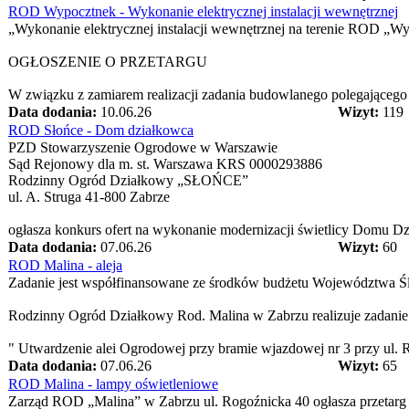
ROD Wypocztnek - Wykonanie elektrycznej instalacji wewnętrznej
„Wykonanie elektrycznej instalacji wewnętrznej na terenie ROD „Wy
OGŁOSZENIE O PRZETARGU
W związku z zamiarem realizacji zadania budowlanego polegającego n
Data dodania:
10.06.26
Wizyt:
119
ROD Słońce - Dom działkowca
PZD Stowarzyszenie Ogrodowe w Warszawie
Sąd Rejonowy dla m. st. Warszawa KRS 0000293886
Rodzinny Ogród Działkowy „SŁOŃCE”
ul. A. Struga 41-800 Zabrze
ogłasza konkurs ofert na wykonanie modernizacji świetlicy Domu D
Data dodania:
07.06.26
Wizyt:
60
ROD Malina - aleja
Zadanie jest współfinansowane ze środków budżetu Województwa Ś
Rodzinny Ogród Działkowy Rod. Malina w Zabrzu realizuje zadanie
" Utwardzenie alei Ogrodowej przy bramie wjazdowej nr 3 przy ul. 
Data dodania:
07.06.26
Wizyt:
65
ROD Malina - lampy oświetleniowe
Zarząd ROD „Malina” w Zabrzu ul. Rogoźnicka 40 ogłasza przetarg n