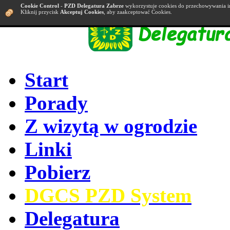
Cookie Control
-
PZD Delegatura Zabrze
wykorzystuje cookies do przechowywania i
Kliknij przycisk
Akceptuj Cookies
, aby zaakceptować Cookies.
Start
Porady
Z wizytą w ogrodzie
Linki
Pobierz
DGCS PZD System
Delegatura