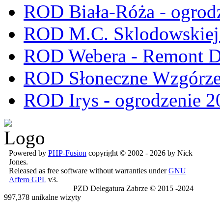
ROD Biała-Róża - ogrod
ROD M.C. Sklodowskiej -
ROD Webera - Remont 
ROD Słoneczne Wzgórze -
ROD Irys - ogrodzenie 2
Powered by
PHP-Fusion
copyright © 2002 - 2026 by Nick
Jones.
Released as free software without warranties under
GNU
Affero GPL
v3.
PZD Delegatura Zabrze © 2015 -2024
997,378 unikalne wizyty