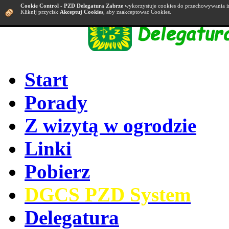
Cookie Control
-
PZD Delegatura Zabrze
wykorzystuje cookies do przechowywania i
Kliknij przycisk
Akceptuj Cookies
, aby zaakceptować Cookies.
Start
Porady
Z wizytą w ogrodzie
Linki
Pobierz
DGCS PZD System
Delegatura