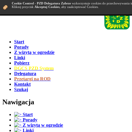
Cookie Control
-
PZD Delegatura Zabrze
wykorzystuje cookies do przechowywania i
Kliknij przycisk
Akceptuj Cookies
, aby zaakceptować Cookies.
Start
Porady
Z wizytą w ogrodzie
Linki
Pobierz
DGCS PZD System
Delegatura
Przetargi na ROD
Kontakt
Szukaj
Nawigacja
Start
Porady
Z wizytą w ogrodzie
Linki