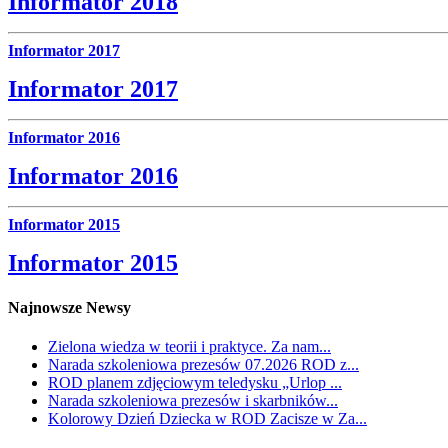
Informator 2018
Informator 2017
Informator 2017
Informator 2016
Informator 2016
Informator 2015
Informator 2015
Najnowsze Newsy
Zielona wiedza w teorii i praktyce. Za nam...
Narada szkoleniowa prezesów 07.2026 ROD z...
ROD planem zdjęciowym teledysku „Urlop ...
Narada szkoleniowa prezesów i skarbników...
Kolorowy Dzień Dziecka w ROD Zacisze w Za...