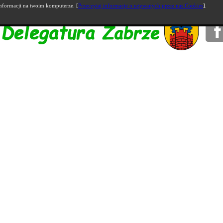
nformacji na twoim komputerze. [
Przeczytaj informacje o używanych przez nas Cookies
].