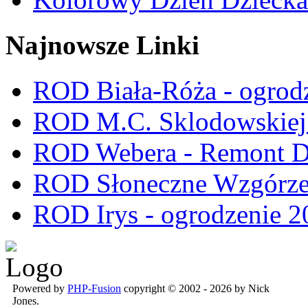
Najnowsze Linki
ROD Biała-Róża - ogrod
ROD M.C. Sklodowskiej -
ROD Webera - Remont 
ROD Słoneczne Wzgórze -
ROD Irys - ogrodzenie 2
Powered by
PHP-Fusion
copyright © 2002 - 2026 by Nick
Jones.