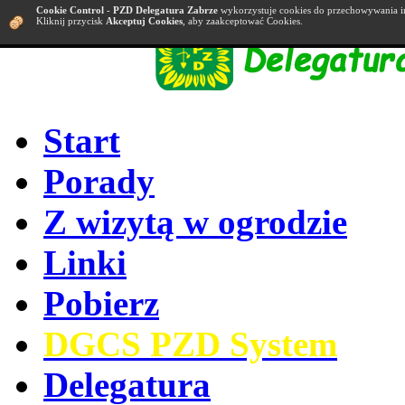
Cookie Control
-
PZD Delegatura Zabrze
wykorzystuje cookies do przechowywania i
Kliknij przycisk
Akceptuj Cookies
, aby zaakceptować Cookies.
Start
Porady
Z wizytą w ogrodzie
Linki
Pobierz
DGCS PZD System
Delegatura