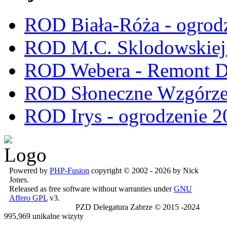
ROD Biała-Róża - ogrod
ROD M.C. Sklodowskiej -
ROD Webera - Remont 
ROD Słoneczne Wzgórze -
ROD Irys - ogrodzenie 2
Powered by
PHP-Fusion
copyright © 2002 - 2026 by Nick
Jones.
Released as free software without warranties under
GNU
Affero GPL
v3.
PZD Delegatura Zabrze © 2015 -2024
995,969 unikalne wizyty