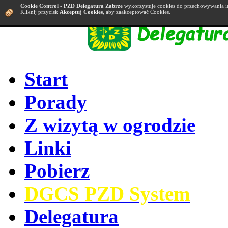
Cookie Control
-
PZD Delegatura Zabrze
wykorzystuje cookies do przechowywania i
Kliknij przycisk
Akceptuj Cookies
, aby zaakceptować Cookies.
Start
Porady
Z wizytą w ogrodzie
Linki
Pobierz
DGCS PZD System
Delegatura