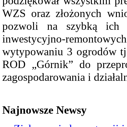
podziękował wszystkim pr
WZS oraz złożonych wnio
pozwoli na szybką ich 
inwestycyjno-remontowyc
wytypowaniu 3 ogrodów tj
ROD „Górnik” do przepro
zagospodarowania i działaln
Przewodniczący Delegatury Rejonowej 
Najnowsze Newsy