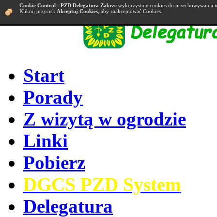
Cookie Control
-
PZD Delegatura Zabrze
wykorzystuje cookies do przechowywania i
Kliknij przycisk
Akceptuj Cookies
, aby zaakceptować Cookies.
Start
Porady
Z wizytą w ogrodzie
Linki
Pobierz
DGCS PZD System
Delegatura