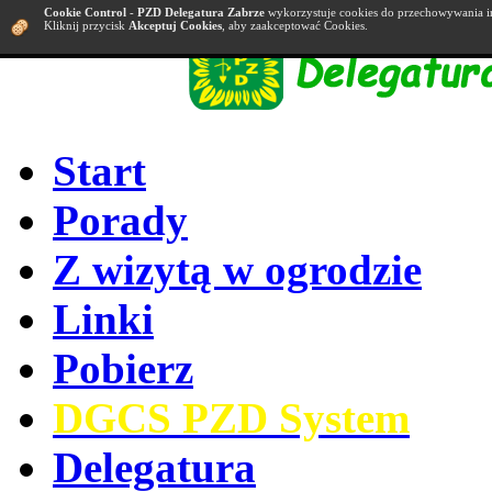
Cookie Control
-
PZD Delegatura Zabrze
wykorzystuje cookies do przechowywania i
Kliknij przycisk
Akceptuj Cookies
, aby zaakceptować Cookies.
Start
Porady
Z wizytą w ogrodzie
Linki
Pobierz
DGCS PZD System
Delegatura