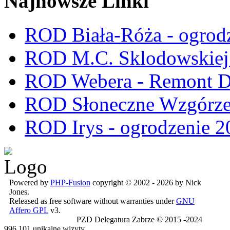
Najnowsze Linki
ROD Biała-Róża - ogrod
ROD M.C. Sklodowskiej -
ROD Webera - Remont 
ROD Słoneczne Wzgórze -
ROD Irys - ogrodzenie 2
Powered by
PHP-Fusion
copyright © 2002 - 2026 by Nick
Jones.
Released as free software without warranties under
GNU
Affero GPL
v3.
PZD Delegatura Zabrze © 2015 -2024
996,101 unikalne wizyty