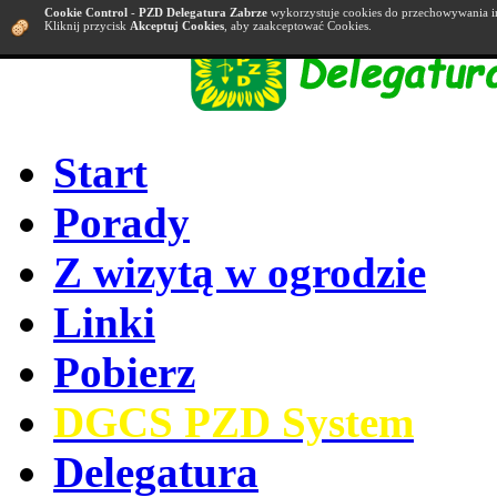
Cookie Control
-
PZD Delegatura Zabrze
wykorzystuje cookies do przechowywania i
Kliknij przycisk
Akceptuj Cookies
, aby zaakceptować Cookies.
Start
Porady
Z wizytą w ogrodzie
Linki
Pobierz
DGCS PZD System
Delegatura