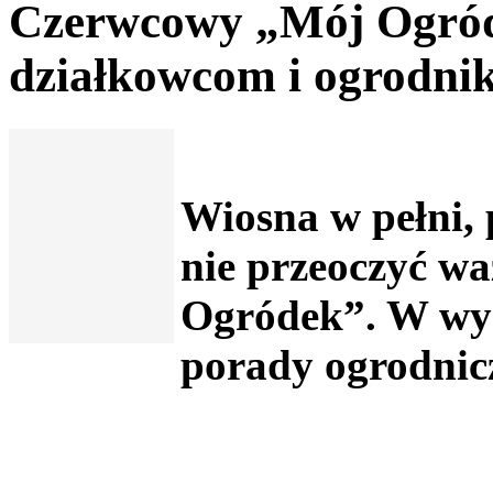
Czerwcowy „Mój Ogróde
działkowcom i ogrodni
Wiosna w pełni,
nie przeoczyć w
Ogródek”. W wyd
porady ogrodnicz