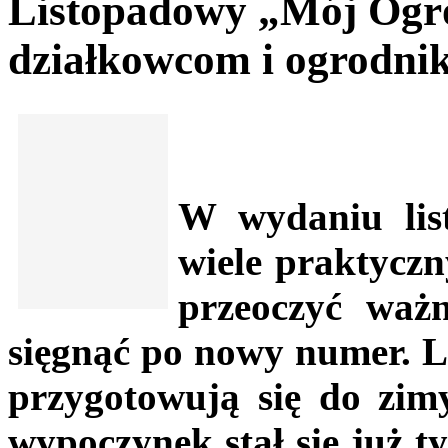
Listopadowy „Mój Ogró
działkowcom i ogrodni
W wydaniu lis
wiele praktyczn
przeoczyć waż
sięgnąć po nowy numer. Li
przygotowują się do zimy
wypoczynek stał się już 