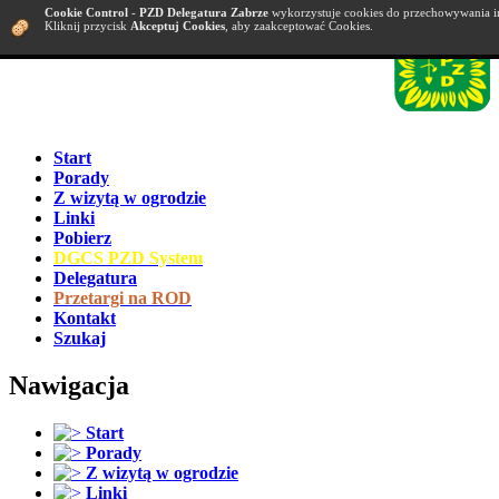
Cookie Control
-
PZD Delegatura Zabrze
wykorzystuje cookies do przechowywania i
Kliknij przycisk
Akceptuj Cookies
, aby zaakceptować Cookies.
Start
Porady
Z wizytą w ogrodzie
Linki
Pobierz
DGCS PZD System
Delegatura
Przetargi na ROD
Kontakt
Szukaj
Nawigacja
Start
Porady
Z wizytą w ogrodzie
Linki