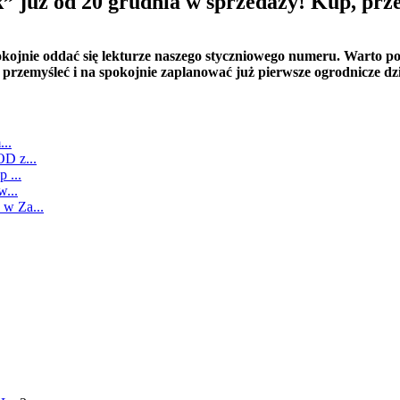
 już od 20 grudnia w sprzedaży! Kup, prz
pokojnie oddać się lekturze naszego styczniowego numeru. Warto 
 przemyśleć i na spokojnie zaplanować już pierwsze ogrodnicze d
...
D z...
 ...
...
w Za...