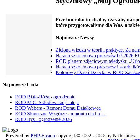
Styczniowy „Mój Ogródek”
Przełom roku to idealny czas aby na s
które przygotowaliśmy dla Was, a także
Najnowsze Newsy
Zielona wiedza w teorii i praktyce. Za nam
Narada szkoleniowa prezesów 07.2026 RO
ROD planem zdjęciowym teledysku „Urlop
Narada szkoleniowa prezesów i skarbników
Kolorowy Dzień Dziecka w ROD Zacisze 
Najnowsze Linki
ROD Biała-Róża - ogrodzenie
ROD M.C. Sklodowskiej - aleja
ROD Webera - Remont Domu Działkowca
ROD Słoneczne Wzgórze - remontu dachu i ...
ROD Irys - ogrodzenie 2026
Powered by
PHP-Fusion
copyright © 2002 - 2026 by Nick Jones.