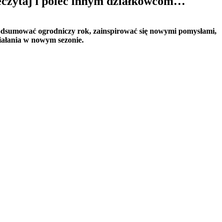
eczytaj i poleć innym działkowcom…
podsumować ogrodniczy rok, zainspirować się nowymi pomysłami,
ziałania w nowym sezonie.