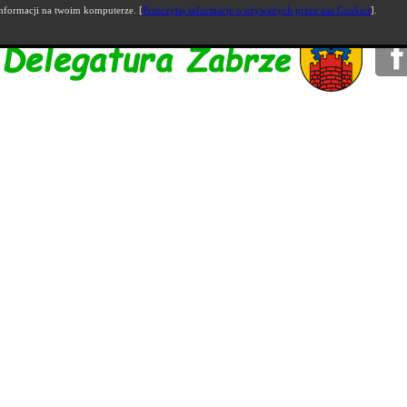
nformacji na twoim komputerze. [
Przeczytaj informacje o używanych przez nas Cookies
].