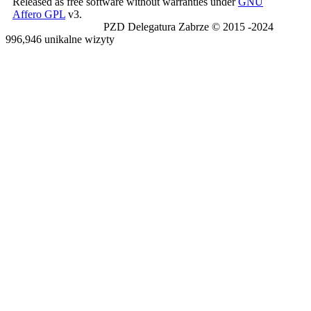
Released as free software without warranties under
GNU
Affero GPL
v3.
PZD Delegatura Zabrze © 2015 -2024
996,946 unikalne wizyty