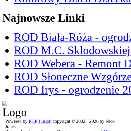
Najnowsze Linki
ROD Biała-Róża - ogrod
ROD M.C. Sklodowskiej -
ROD Webera - Remont 
ROD Słoneczne Wzgórze -
ROD Irys - ogrodzenie 2
Powered by
PHP-Fusion
copyright © 2002 - 2026 by Nick
Jones.