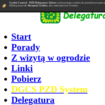
Cookie Control
-
PZD Delegatura Zabrze
wykorzystuje cookies do przechowywania i
Kliknij przycisk
Akceptuj Cookies
, aby zaakceptować Cookies.
Start
Porady
Z wizytą w ogrodzie
Linki
Pobierz
DGCS PZD System
Delegatura