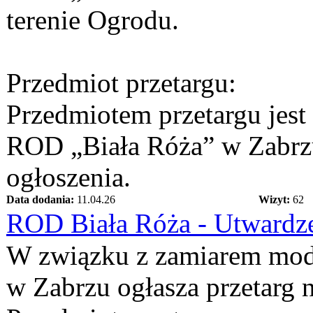
terenie Ogrodu.
Przedmiot przetargu:
Przedmiotem przetargu jes
ROD „Biała Róża” w Zabrzu
ogłoszenia.
Data dodania:
11.04.26
Wizyt:
62
ROD Biała Róża - Utwardze
W związku z zamiarem mode
w Zabrzu ogłasza przetarg n