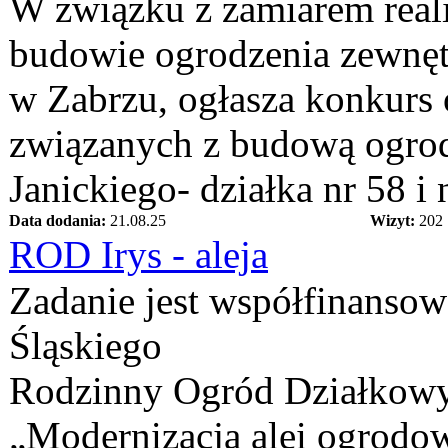
W związku z zamiarem real
budowie ogrodzenia zewnę
w Zabrzu, ogłasza konkurs 
związanych z budową ogrodz
Janickiego- działka nr 58 i 
Data dodania:
21.08.25
Wizyt:
202
ROD Irys - aleja
Zadanie jest współfinanso
Śląskiego
Rodzinny Ogród Działkowy 
„Modernizacja alei ogrodo