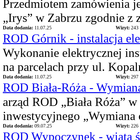
Przedmiotem zamówienia j
„Irys” w Zabrzu zgodnie z 
Data dodania:
11.07.25
Wizyt:
243
ROD Górnik - instalacja el
Wykonanie elektrycznej ins
na parcelach przy ul. Kopa
Data dodania:
11.07.25
Wizyt:
297
ROD Biała-Róża - Wymian
arząd ROD „Biała Róża” w Z
inwestycyjnego „Wymiana o
Data dodania:
09.07.25
Wizyt:
226
ROD Wypoczynek - wiata 