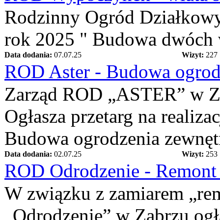
Rodzinny Ogród Działkowy 
rok 2025 " Budowa dwóch 
Data dodania:
07.07.25
Wizyt:
227
ROD Aster - Budowa ogrodz
Zarząd ROD „ASTER” w Z
Ogłasza przetarg na realizac
Budowa ogrodzenia zewnętr
Data dodania:
02.07.25
Wizyt:
253
ROD Odrodzenie - Remont 
W związku z zamiarem „re
„Odrodzenie” w Zabrzu ogłas