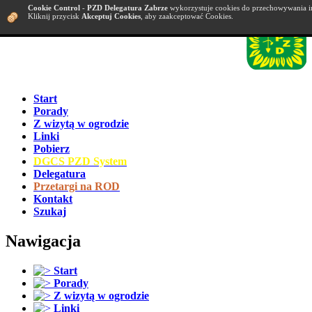
Cookie Control
-
PZD Delegatura Zabrze
wykorzystuje cookies do przechowywania i
Kliknij przycisk
Akceptuj Cookies
, aby zaakceptować Cookies.
Start
Porady
Z wizytą w ogrodzie
Linki
Pobierz
DGCS PZD System
Delegatura
Przetargi na ROD
Kontakt
Szukaj
Nawigacja
Start
Porady
Z wizytą w ogrodzie
Linki