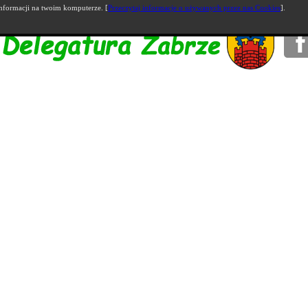
nformacji na twoim komputerze. [
Przeczytaj informacje o używanych przez nas Cookies
].