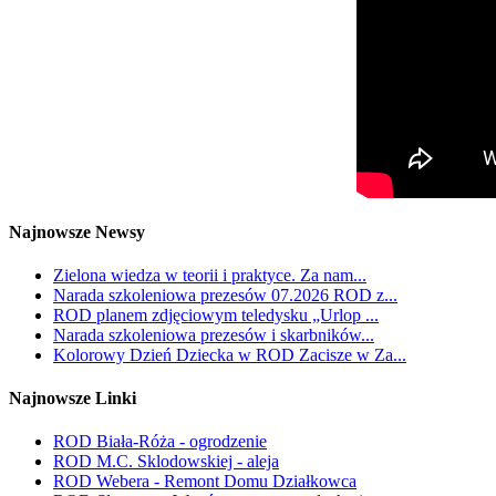
Najnowsze Newsy
Zielona wiedza w teorii i praktyce. Za nam...
Narada szkoleniowa prezesów 07.2026 ROD z...
ROD planem zdjęciowym teledysku „Urlop ...
Narada szkoleniowa prezesów i skarbników...
Kolorowy Dzień Dziecka w ROD Zacisze w Za...
Najnowsze Linki
ROD Biała-Róża - ogrodzenie
ROD M.C. Sklodowskiej - aleja
ROD Webera - Remont Domu Działkowca