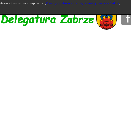
nformacji na twoim komputerze. [
Przeczytaj informacje o używanych przez nas Cookies
].