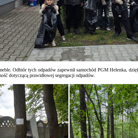
e meble. Odbiór tych odpadów zapewnił samochód PGM Helenka, dzię
omość dotyczącą prawidłowej segregacji odpadów.