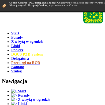
Cookie Control
-
PZD Delegatura Zabrze
wykorzystuje cookies do przechowywania i
Kliknij przycisk
Akceptuj Cookies
, aby zaakceptować Cookies.
Start
Porady
Z wizytą w ogrodzie
Linki
Pobierz
DGCS PZD System
Delegatura
Przetargi na ROD
Kontakt
Szukaj
Nawigacja
Start
Porady
Z wizytą w ogrodzie
Linki