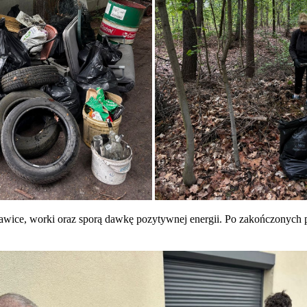
wice, worki oraz sporą dawkę pozytywnej energii. Po zakończonych pra