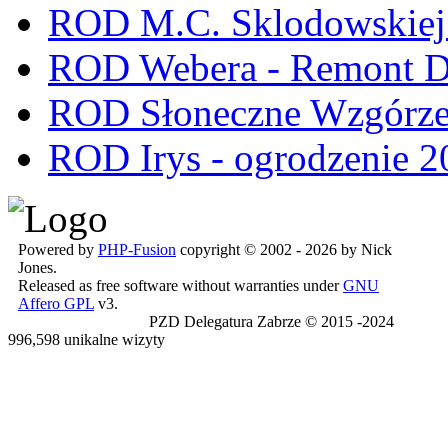
ROD M.C. Sklodowskiej -
ROD Webera - Remont 
ROD Słoneczne Wzgórze -
ROD Irys - ogrodzenie 2
Powered by
PHP-Fusion
copyright © 2002 - 2026 by Nick
Jones.
Released as free software without warranties under
GNU
Affero GPL
v3.
PZD Delegatura Zabrze © 2015 -2024
996,598 unikalne wizyty