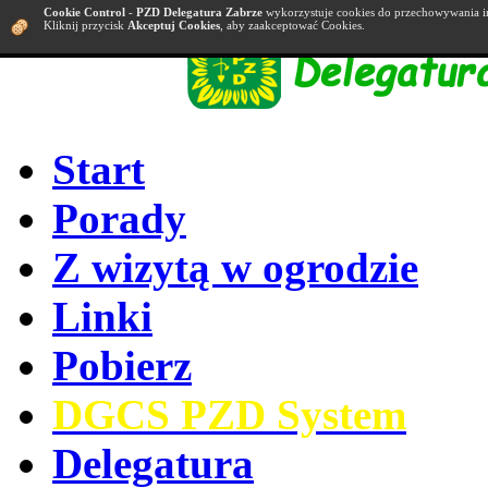
Cookie Control
-
PZD Delegatura Zabrze
wykorzystuje cookies do przechowywania i
Kliknij przycisk
Akceptuj Cookies
, aby zaakceptować Cookies.
Start
Porady
Z wizytą w ogrodzie
Linki
Pobierz
DGCS PZD System
Delegatura