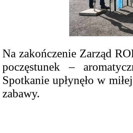
Na zakończenie Zarząd ROD
poczęstunek – aromatycz
Spotkanie upłynęło w miłej
zabawy.
Prezes ogrodu ROD Zacisze- Ireneusz Kę