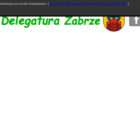
nformacji na twoim komputerze. [
Przeczytaj informacje o używanych przez nas Cookies
].