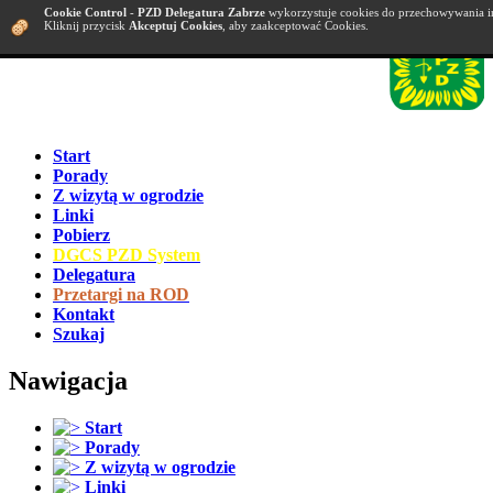
Cookie Control
-
PZD Delegatura Zabrze
wykorzystuje cookies do przechowywania i
Kliknij przycisk
Akceptuj Cookies
, aby zaakceptować Cookies.
Start
Porady
Z wizytą w ogrodzie
Linki
Pobierz
DGCS PZD System
Delegatura
Przetargi na ROD
Kontakt
Szukaj
Nawigacja
Start
Porady
Z wizytą w ogrodzie
Linki