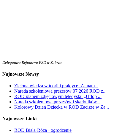
Delegatura Rejonowa PZD w Zabrzu
Najnowsze Newsy
Zielona wiedza w teorii i praktyce. Za nam...
Narada szkoleniowa prezesów 07.2026 ROD z...
ROD planem zdjęciowym teledysku „Urlop ...
Narada szkoleniowa prezesów i skarbników...
Kolorowy Dzień Dziecka w ROD Zacisze w Za...
Najnowsze Linki
ROD Biała-Róża - ogrodzenie