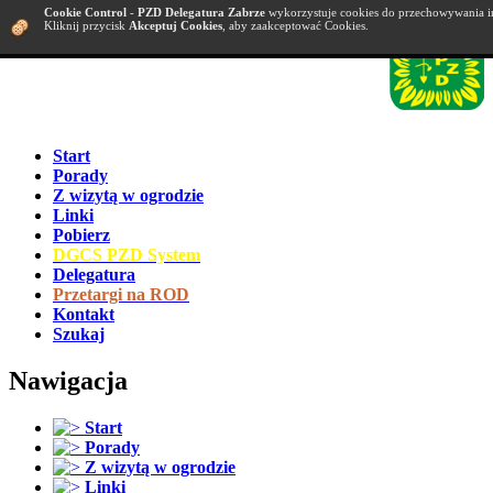
Cookie Control
-
PZD Delegatura Zabrze
wykorzystuje cookies do przechowywania i
Kliknij przycisk
Akceptuj Cookies
, aby zaakceptować Cookies.
Start
Porady
Z wizytą w ogrodzie
Linki
Pobierz
DGCS PZD System
Delegatura
Przetargi na ROD
Kontakt
Szukaj
Nawigacja
Start
Porady
Z wizytą w ogrodzie
Linki