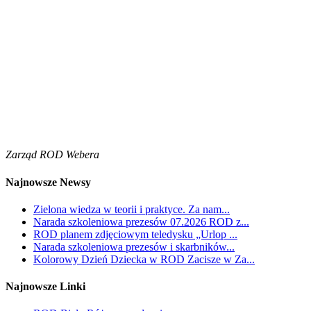
Zarząd ROD Webera
Najnowsze Newsy
Zielona wiedza w teorii i praktyce. Za nam...
Narada szkoleniowa prezesów 07.2026 ROD z...
ROD planem zdjęciowym teledysku „Urlop ...
Narada szkoleniowa prezesów i skarbników...
Kolorowy Dzień Dziecka w ROD Zacisze w Za...
Najnowsze Linki