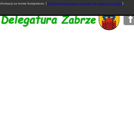
nformacji na twoim komputerze. [
Przeczytaj informacje o używanych przez nas Cookies
].