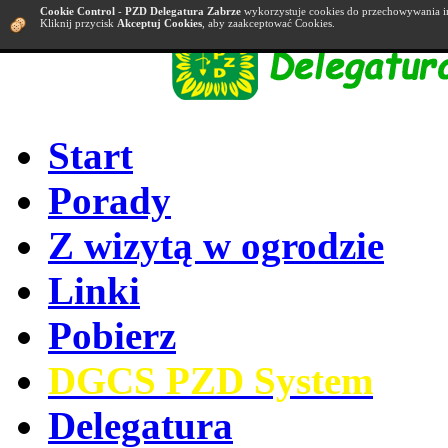
Cookie Control
-
PZD Delegatura Zabrze
wykorzystuje cookies do przechowywania i
Kliknij przycisk
Akceptuj Cookies
, aby zaakceptować Cookies.
Start
Porady
Z wizytą w ogrodzie
Linki
Pobierz
DGCS PZD System
Delegatura