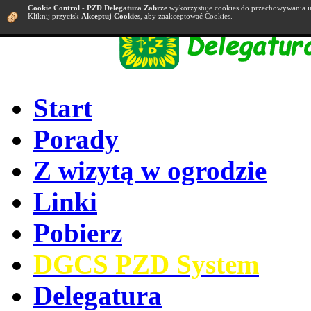
Cookie Control
-
PZD Delegatura Zabrze
wykorzystuje cookies do przechowywania i
Kliknij przycisk
Akceptuj Cookies
, aby zaakceptować Cookies.
Start
Porady
Z wizytą w ogrodzie
Linki
Pobierz
DGCS PZD System
Delegatura